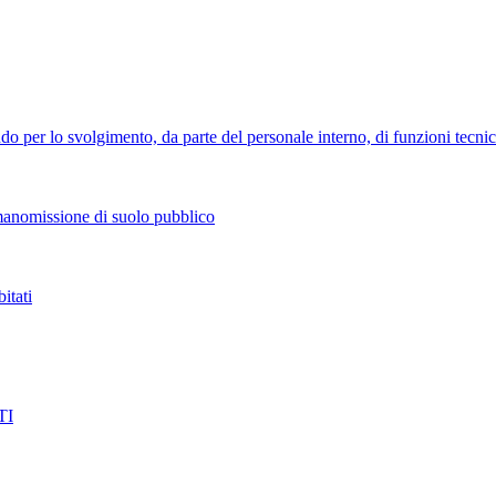
o per lo svolgimento, da parte del personale interno, di funzioni tecniche 
manomissione di suolo pubblico
itati
TI