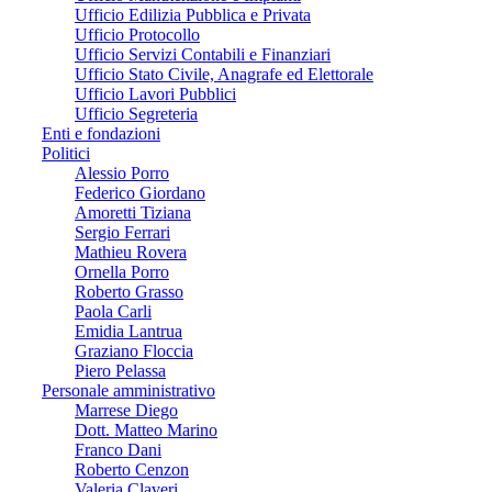
Ufficio Edilizia Pubblica e Privata
Ufficio Protocollo
Ufficio Servizi Contabili e Finanziari
Ufficio Stato Civile, Anagrafe ed Elettorale
Ufficio Lavori Pubblici
Ufficio Segreteria
Enti e fondazioni
Politici
Alessio Porro
Federico Giordano
Amoretti Tiziana
Sergio Ferrari
Mathieu Rovera
Ornella Porro
Roberto Grasso
Paola Carli
Emidia Lantrua
Graziano Floccia
Piero Pelassa
Personale amministrativo
Marrese Diego
Dott. Matteo Marino
Franco Dani
Roberto Cenzon
Valeria Claveri