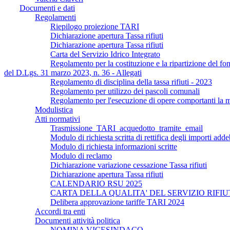
Documenti e dati
Regolamenti
Riepilogo proiezione TARI
Dichiarazione apertura Tassa rifiuti
Dichiarazione apertura Tassa rifiuti
Carta del Servizio Idrico Integrato
Regolamento per la costituzione e la ripartizione del fond
del D.Lgs. 31 marzo 2023, n. 36 - Allegati
Regolamento di disciplina della tassa rifiuti - 2023
Regolamento per utilizzo dei pascoli comunali
Regolamento per l'esecuzione di opere comportanti la 
Modulistica
Atti normativi
Trasmissione_TARI_acquedotto_tramite_email
Modulo di richiesta scritta di rettifica degli importi addeb
Modulo di richiesta informazioni scritte
Modulo di reclamo
Dichiarazione variazione cessazione Tassa rifiuti
Dichiarazione apertura Tassa rifiuti
CALENDARIO RSU 2025
CARTA DELLA QUALITA' DEL SERVIZIO RIFIU
Delibera approvazione tariffe TARI 2024
Accordi tra enti
Documenti attività politica
NOMINA VICESINDACO