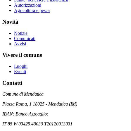
Autorizzazioni
Agricoltura e pesca
Novità
Notizie
Comunicati
Avvisi
Vivere il comune
Luoghi
Eventi
Contatti
Comune di Mendatica
Piazza Roma, 1 18025 - Mendatica (IM)
IBAN: Banco Azzoaglio:
IT 85 W 03425 49030 T20120013031